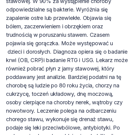
stawowej. W 90% za wystąpienie choroby
odpowiedzialne są bakterie. Wyróżnia się
zapalenie ostre lub przewlekłe. Objawia się
bólem, zaczerwieniem i obrzękiem oraz
trudnością w poruszaniu stawem. Czasem
pojawia się gorączka. Może występować u
dzieci i dorosłych. Diagnoza opiera się o badanie
krwi (OB, CRP)i badanie RTG i USG. Lekarz może
również pobrać płyn z jamy stawowej, który
poddawany jest analizie. Bardziej podatni na tę
chorobę są ludzie po 80 roku życia, chorzy na
cukrzycę, toczeń układowy, dnę moczową,
osoby cierpiące na choroby nerek, wątroby czy
nowotwory. Leczenie polega na odbarczeniu
chorego stawu, wykonuje się drenaż stawu,
podaje się leki przeciwbólowe, antybiotyki. Po